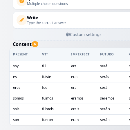
Multiple choice questions
Write
Type the correct answer
Custom settings
Content
6
PRESENT
VTT
IMPERFECT
FUTURO
soy
fui
era
seré
es
fuiste
eras
serás
eres
fue
era
será
somos
fuimos
eramos
seremos
sois
fuisteis
erais
seréis
son
fueron
eran
serán