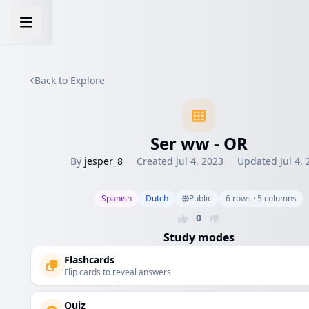
Back to Explore
Ser ww - OR
By
jesper_8
·
Created
Jul 4, 2023
·
Updated
Jul 4,
Spanish
Dutch
Public
6
rows
·
5
columns
0
Study modes
Flashcards
Flip cards to reveal answers
Quiz